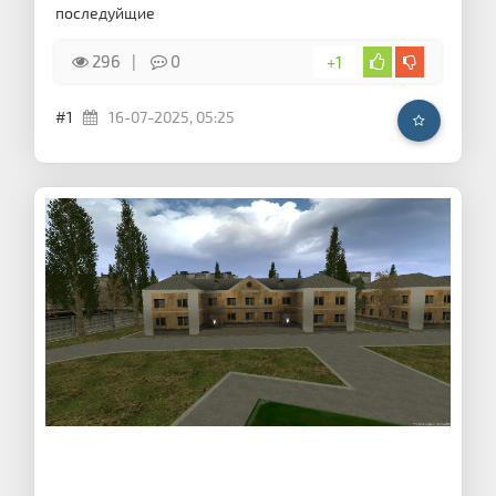
последуйщие
296
0
+1
#1
16-07-2025, 05:25