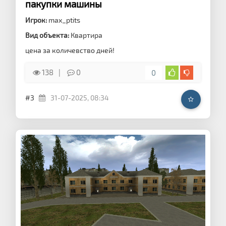
пакупки машины
Игрок:
max_ptits
Вид объекта:
Квартира
цена за количевство дней!
138
0
0
#3
31-07-2025, 08:34