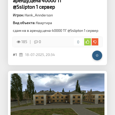
аренду,цена 40000 ТГ
@Sslipton 1 сервер
Игрок:
Hank_Annderson
Вид объекта:
Квартира
сдам кв в аренду,цена 40000 ТГ @Sslipton 1 сервер
185
0
0
#1
18-07-2025, 20:34