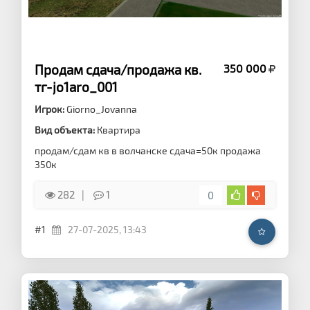
Продам сдача/продажа кв.
350 000
тг-jo1aro_001
Игрок:
Giorno_Jovanna
Вид объекта:
Квартира
продам/сдам кв в волчанске сдача=50к продажа
350к
282
1
0
#1
27-07-2025, 13:43